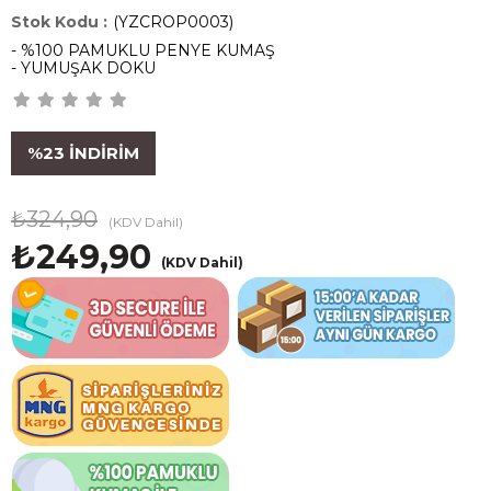
(YZCROP0003)
- %100 PAMUKLU PENYE KUMAŞ
- YUMUŞAK DOKU
%
23
İNDIRIM
₺324,90
(KDV Dahil)
₺249,90
(KDV Dahil)