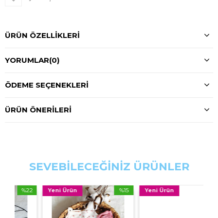
ÜRÜN ÖZELLIKLERI
YORUMLAR
(0)
ÖDEME SEÇENEKLERI
ÜRÜN ÖNERILERI
SEVEBİLECEĞİNİZ ÜRÜNLER
%22
%15
%15
Yeni Ürün
Yeni Ürün
İndirim
İndirim
İndirim
%22İndirim
%15İndirim
%15İndi