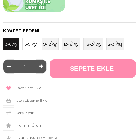
KIYAFET BEDENI
3-6 Ay
6-9 Ay
9-12 Ay
12-18 Ay
18-24 Ay
2-3 Yaş
Favorilere Ekle
İstek Listeme Ekle
Karşılaştır
İndirimli Ürün
Fiyat Düşünce Haber Ver