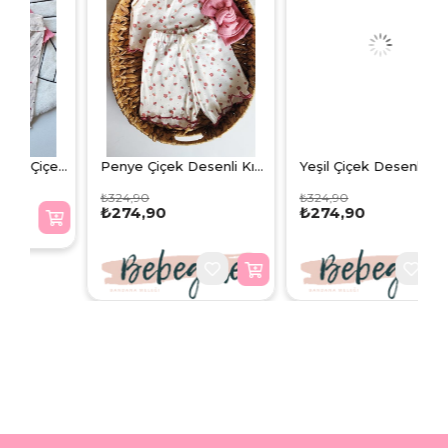
Pembe Renkli Çıtır Çiçekli Fitilli Kız Bebek Alt Üst Takım
Penye Çiçek Desenli Kız Bebek Alt Üst Crop Takım
Yeşil Çiçek Desenli Kız Bebek Alt Üst Crop Takım
₺324,90
₺324,90
₺274,90
₺274,90