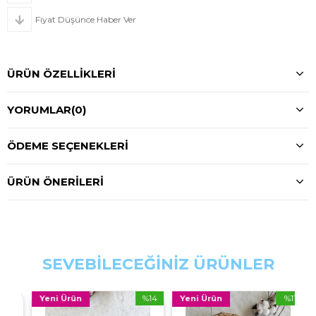
Fiyat Düşünce Haber Ver
ÜRÜN ÖZELLIKLERI
YORUMLAR
(0)
ÖDEME SEÇENEKLERI
ÜRÜN ÖNERILERI
SEVEBİLECEĞİNİZ ÜRÜNLER
%14
%11
Yeni Ürün
Yeni Ürün
İndirim
İndirim