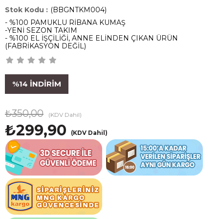
(BBGNTKM004)
- %100 PAMUKLU RİBANA KUMAŞ
-YENİ SEZON TAKIM
- %100 EL İŞÇİLİĞİ, ANNE ELİNDEN ÇIKAN ÜRÜN
(FABRİKASYON DEĞİL)
%
14
İNDIRIM
₺350,00
(KDV Dahil)
₺299,90
(KDV Dahil)