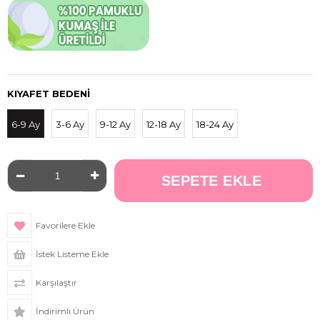
KIYAFET BEDENI
6-9 Ay
3-6 Ay
9-12 Ay
12-18 Ay
18-24 Ay
Favorilere Ekle
İstek Listeme Ekle
Karşılaştır
İndirimli Ürün