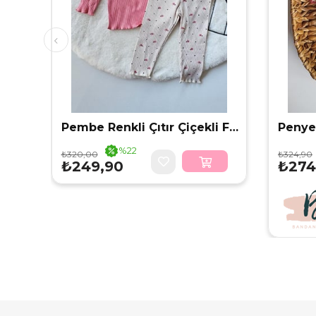
Mint Renkli Çıtır Çiçekli Fitilli Kız Bebek Alt Üst Takım
Pembe Renkli Çıtır Çiçekli Fitilli Kız Bebek Alt Üst Takım
%22
₺320,00
₺324,90
₺249,90
₺274
İndirim
%22İndirim