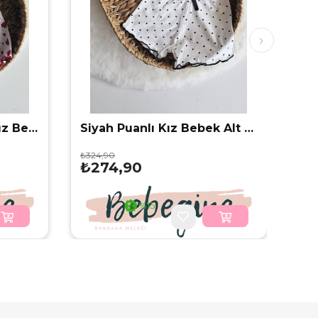
Kırmızı Kalp Desenli Kız Bebek Alt Üst Crop Takım
Siyah Puanlı Kız Bebek Alt Üst Crop Takım
₺324,90
₺274,90
%15
İndirim
%15İndirim