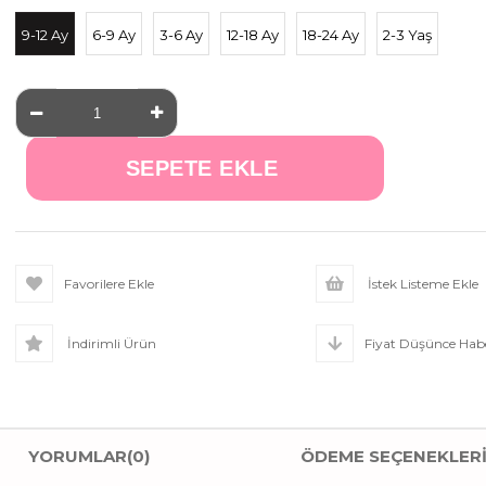
9-12 Ay
6-9 Ay
3-6 Ay
12-18 Ay
18-24 Ay
2-3 Yaş
Favorilere Ekle
İstek Listeme Ekle
İndirimli Ürün
Fiyat Düşünce Habe
YORUMLAR
(0)
ÖDEME SEÇENEKLER