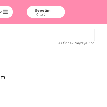
Sepetim
k
Ürün
0
< < Önceki Sayfaya Dön
kım