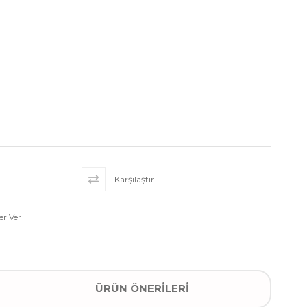
Karşılaştır
r Ver
I
ÜRÜN ÖNERILERI