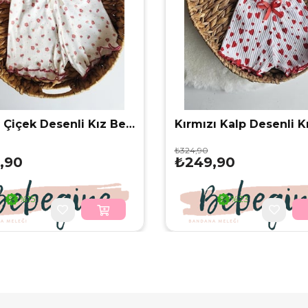
Penye Çiçek Desenli Kız Bebek Alt Üst Crop Takım
₺324,90
,90
₺249,90
%15
%23
İndirim
İndirim
%15İndirim
%23İndirim