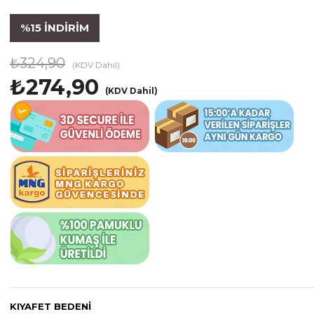
%
15
İNDIRIM
₺324,90
(KDV Dahil)
₺274,90
(KDV Dahil)
KIYAFET BEDENI