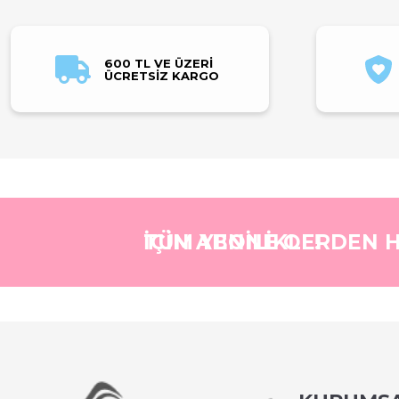
600 TL VE ÜZERİ
ÜCRETSİZ KARGO
TÜM YENİLİKLERDEN HABERDAR OLMAK İÇİN ABONE OL!